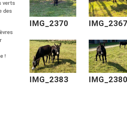
s verts
le des
IMG_2370
IMG_236
hèvres
r
e !
IMG_2383
IMG_238